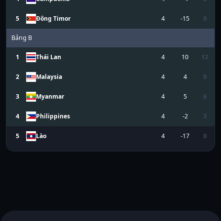
5
Đông Timor
4
-15
0
Bảng
B
1
Thái Lan
4
10
12
2
Malaysia
4
4
9
3
Myanmar
4
5
6
4
Philippines
4
-2
3
5
Lào
4
-17
0