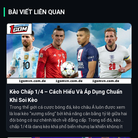
BÀI VIẾT LIÊN QUAN
Kèo Chấp 1/4 – Cách Hiểu Và Áp Dụng Chuẩn
Khi Soi Kèo
Trong thế giới cá cược bóng đá, kèo châu Á luôn được xem
là loại kèo “xương sống” bởi khả năng cân bằng tỷ lệ giữa hai
đội bóng có sự chênh lệch về đẳng cấp. Trong số đó, kèo
chấp 1/4 là dạng kèo khá phổ biến nhưng lại khiến không ít
người chơi, […]