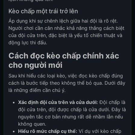
Kèo chấp một trái trở lên
Áp dụng khi sự chênh lệch giữa hai đội là rõ rệt.
Người chơi cần cân nhắc khả năng thắng cách biệt
của đội cửa trên, đặc biệt là yếu tố chiến thuật và
động lực thi đấu.
Cách đọc kèo chấp chính xác
cho người mới
Sau khi hiểu các loại kèo, việc đọc kèo chấp đúng
cách là bước tiếp theo không thể bỏ qua. Dưới đây
là những điểm cần chú ý.
Xác định đội cửa trên và cửa dưới:
Đội chấp là
đội cửa trên, đội được chấp là cửa dưới. Đây là
nguyên tắc cơ bản nhưng rất dễ nhầm lẫn nếu
không quen.
Hiểu rõ mức chấp cụ thể:
Ví dụ với kèo chấp