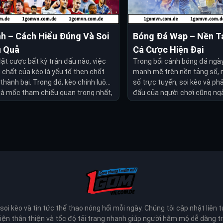
h – Cách Hiểu Đúng Và Soi
Bóng Đá Wap – Nền T
u Quả
Cá Cược Hiện Đại
ặt cược bất kỳ trận đấu nào, việc
Trong bối cảnh bóng đá ngày
 chất của kèo là yếu tố then chốt
mạnh mẽ trên nền tảng số, n
thành bại. Trong đó, kèo chính luôn
số trực tuyến, soi kèo và phâ
à mốc tham chiếu quan trọng nhất,
đấu của người chơi cũng ng
ánh giá cuối cùng của nhà cái về
chỉ đơn thuần là xem kết qu
lực lượng giữa hai […]
nay cần những nền tảng […]
h soi kèo và tin tức thể thao nóng hổi mỗi ngày. Chúng tôi cập nhật liê
diện thân thiện và tốc độ tải trang nhanh giúp người hâm mộ dễ dàng tr