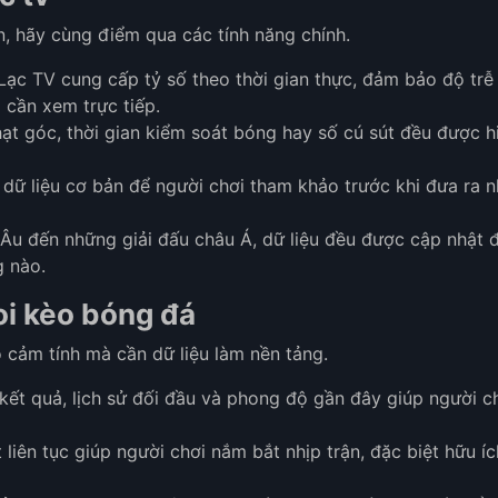
n, hãy cùng điểm qua các tính năng chính.
Lạc TV cung cấp tỷ số theo thời gian thực, đảm bảo độ trễ
 cần xem trực tiếp.
ạt góc, thời gian kiểm soát bóng hay số cú sút đều được hi
ữ liệu cơ bản để người chơi tham khảo trước khi đưa ra n
Âu đến những giải đấu châu Á, dữ liệu đều được cập nhật đ
g nào.
soi kèo bóng đá
 cảm tính mà cần dữ liệu làm nền tảng.
kết quả, lịch sử đối đầu và phong độ gần đây giúp người c
liên tục giúp người chơi nắm bắt nhịp trận, đặc biệt hữu íc