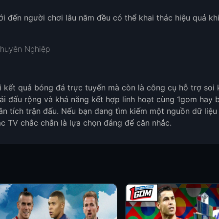
 đến người chơi lâu năm đều có thể khai thác hiệu quả khi
Chuyên Nghiệp
i kết quả bóng đá trực tuyến mà còn là công cụ hỗ trợ soi 
giải đấu rộng và khả năng kết hợp linh hoạt cùng 1gom hay 
hân tích trận đấu. Nếu bạn đang tìm kiếm một nguồn dữ liệ
ạc TV chắc chắn là lựa chọn đáng để cân nhắc.