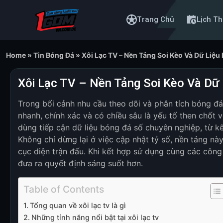
Trang Chủ
Lịch Th
Home
»
Tin Bóng Đá
»
Xôi Lạc TV – Nền Tảng Soi Kèo Và Dữ Liệu
Xôi Lạc TV – Nền Tảng Soi Kèo Và Dữ
Trong bối cảnh nhu cầu theo dõi và phân tích bóng đá
nhanh, chính xác và có chiều sâu là yếu tố then chốt 
dùng tiếp cận dữ liệu bóng đá số chuyên nghiệp, từ kết
Không chỉ dừng lại ở việc cập nhật tỷ số, nền tảng nà
cục diện trận đấu. Khi kết hợp sử dụng cùng các công
đưa ra quyết định sáng suốt hơn.
Table of Contents
Tổng quan về xôi lạc tv là gì
Những tính năng nổi bật tại xôi lạc tv