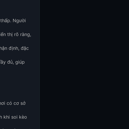
 thấp. Người
ển thị rõ ràng,
hận định, đặc
ầy đủ, giúp
hơi có cơ sở
h khi soi kèo