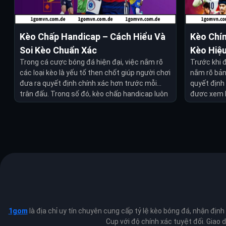
Kèo Chấp Handicap – Cách Hiểu Và
Kèo Chín
Soi Kèo Chuẩn Xác
Kèo Hiệ
Trong cá cược bóng đá hiện đại, việc nắm rõ
Trước khi đ
các loại kèo là yếu tố then chốt giúp người chơi
nắm rõ bản
đưa ra quyết định chính xác hơn trước mỗi
quyết định 
trận đấu. Trong số đó, kèo chấp handicap luôn
được xem l
được xem là dạng kèo phổ biến và có tính ứng
phản ánh đ
dụng cao, đặc biệt tại […]
tương quan 
1gom
là địa chỉ uy tín chuyên cung cấp tỷ lệ kèo bóng đá, nhận địn
Cup với độ chính xác tuyệt đối. Giao 