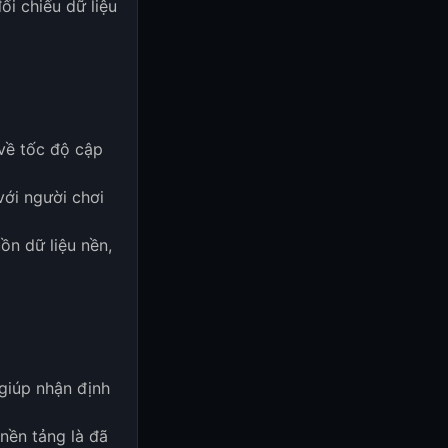
i chiếu dữ liệu
 về tốc độ cập
với người chơi
ồn dữ liệu nền,
giúp nhận định
 nền tảng là đã