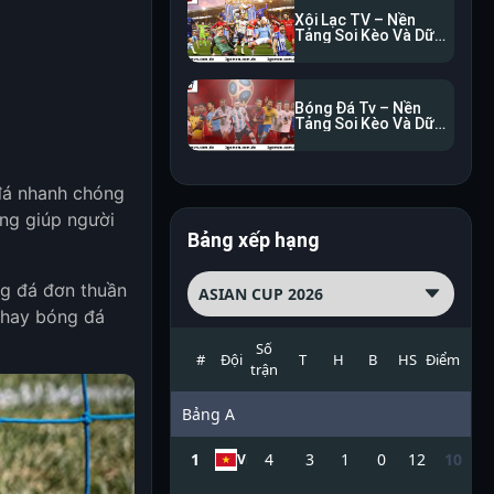
Xôi Lạc TV – Nền
Tảng Soi Kèo Và Dữ
Liệu Bóng Đá Số
Bóng Đá Tv – Nền
Tảng Soi Kèo Và Dữ
Liệu Bóng Đá Số
 đá nhanh chóng
ảng giúp người
Bảng xếp hạng
ng đá đơn thuần
ASIAN CUP 2026
m hay
bóng đá
Số
#
Đội
T
H
B
HS
Điểm
trận
Bảng
A
1
4
3
1
0
12
10
Việt
Nam