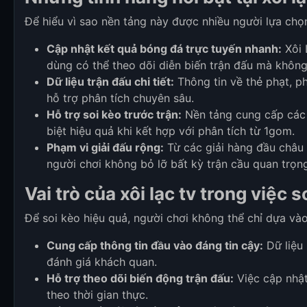
Để hiểu vì sao nền tảng này được nhiều người lựa chọ
Cập nhật kết quả bóng đá trực tuyến nhanh:
Xôi 
dùng có thể theo dõi diễn biến trận đấu mà không
Dữ liệu trận đấu chi tiết:
Thông tin về thẻ phạt, ph
hỗ trợ phân tích chuyên sâu.
Hỗ trợ soi kèo trước trận:
Nền tảng cung cấp các d
biệt hiệu quả khi kết hợp với phân tích từ 1gom.
Phạm vi giải đấu rộng:
Từ các giải hàng đầu châu 
người chơi không bỏ lỡ bất kỳ trận cầu quan trọn
Vai trò của xôi lạc tv trong việc 
Để soi kèo hiệu quả, người chơi không thể chỉ dựa vào
Cung cấp thông tin đầu vào đáng tin cậy:
Dữ liệu 
đánh giá khách quan.
Hỗ trợ theo dõi biến động trận đấu:
Việc cập nhật 
theo thời gian thực.