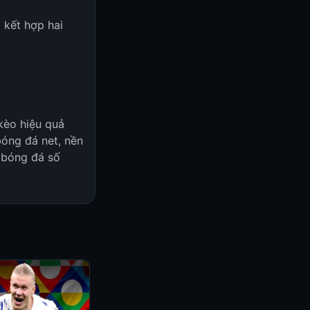
 kết hợp hai
kèo hiệu quả
bóng đá net, nền
u bóng đá số