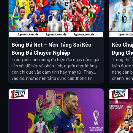
Bóng Đá Net – Nền Tảng Soi Kèo
Kèo Chấp
Bóng Đá Chuyên Nghiệp
Dụng Chu
Trong bối cảnh bóng đá hiện đại ngày càng gắn
Trong thế 
liền với dữ liệu và phân tích, người chơi không
luôn được 
còn chỉ dựa vào cảm tính hay may rủi. Thay
năng cân bằ
vào đó, những nền tảng cung cấp thông tin
chênh lệch
chuyên sâu như bóng đá net đang trở thành
1/4 là dạng
công cụ hỗ trợ không thể thiếu […]
không ít ng