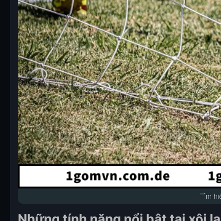
Tìm hiể
Những tính năng nổi bật tại xôi lạ