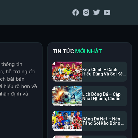
TIN TỨC
MỚI NHẤT
 thông tin
Kèo Chính – Cách
c, hỗ trợ người
Hiểu Đúng Và Soi Kèo
Hiệu Quả
ch bài bản.
i hiểu rõ hơn về
nhận định và
Lịch Bóng Đá – Cập
Nhật Nhanh, Chuẩn
Xác Mỗi Ngày
Bóng Đá Net – Nền
Tảng Soi Kèo Bóng Đá
Chuyên Nghiệp