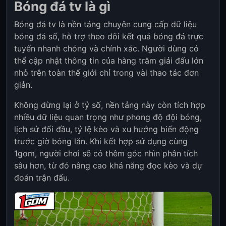
Bóng đá tv là gì
Bóng đá tv là nền tảng chuyên cung cấp dữ liệu
bóng đá số, hỗ trợ theo dõi kết quả bóng đá trực
tuyến nhanh chóng và chính xác. Người dùng có
thể cập nhật thông tin của hàng trăm giải đấu lớn
nhỏ trên toàn thế giới chỉ trong vài thao tác đơn
giản.
Không dừng lại ở tỷ số, nền tảng này còn tích hợp
nhiều dữ liệu quan trọng như phong độ đội bóng,
lịch sử đối đầu, tỷ lệ kèo và xu hướng biến động
trước giờ bóng lăn. Khi kết hợp sử dụng cùng
1gom, người chơi sẽ có thêm góc nhìn phân tích
sâu hơn, từ đó nâng cao khả năng đọc kèo và dự
đoán trận đấu.