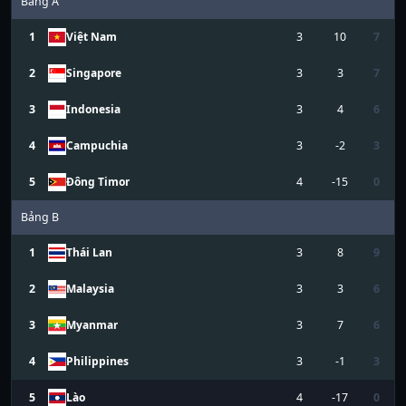
Bảng
A
1
Việt Nam
3
10
7
2
Singapore
3
3
7
3
Indonesia
3
4
6
4
Campuchia
3
-2
3
5
Đông Timor
4
-15
0
Bảng
B
1
Thái Lan
3
8
9
2
Malaysia
3
3
6
3
Myanmar
3
7
6
4
Philippines
3
-1
3
5
Lào
4
-17
0