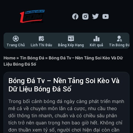
Trang Chủ
Lịch Thi Đấu
Bảng Xếp Hạng
Kết quả
Tin Bóng Đá
Home
»
Tin Bóng Đá
»
Bóng Đá Tv – Nền Tảng Soi Kèo Và Dữ
Liệu Bóng Đá Số
Bóng Đá Tv – Nền Tảng Soi Kèo Và
Dữ Liệu Bóng Đá Số
Trong bối cảnh bóng đá ngày càng phát triển mạnh
mẽ cả về chuyên môn lẫn cá cược, nhu cầu theo
dõi thông tin nhanh, chuẩn và có chiều sâu phân
tích trở nên quan trọng hơn bao giờ hết. Không chỉ
đơn thuần xem tỷ số, người chơi hiện đại còn cần