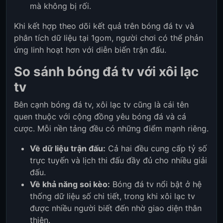
mà không bị rối.
Khi kết hợp theo dõi kết quả trên bóng đá tv và
phân tích dữ liệu tại 1gom, người chơi có thể phản
ứng linh hoạt hơn với diễn biến trận đấu.
So sánh bóng đá tv với xôi lạc
tv
Bên cạnh bóng đá tv,
xôi lạc tv
cũng là cái tên
quen thuộc với cộng đồng yêu bóng đá và cá
cược. Mỗi nền tảng đều có những điểm mạnh riêng.
Về dữ liệu trận đấu:
Cả hai đều cung cấp tỷ số
trực tuyến và lịch thi đấu đầy đủ cho nhiều giải
đấu.
Về khả năng soi kèo:
Bóng đá tv nổi bật ở hệ
thống dữ liệu số chi tiết, trong khi xôi lạc tv
được nhiều người biết đến nhờ giao diện thân
thiện.