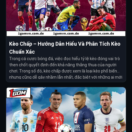
Kèo Chấp – Hướng Dẫn Hiểu Và Phân Tích Kèo
Chuẩn Xác
Trong cá cược bóng đá, việc đọc hiểu tỷ lệ kèo đóng vai trò
then chốt quyết định đến khả năng thắng thua của người
chơi. Trong số đó, kèo chấp được xem là loại kèo phổ biến
nhưng cũng dễ gây nhầm lẫn nhất, đặc biệt với những ai mới
tiếp cận cá cược […]